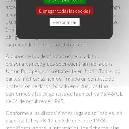
acceso a terceros a los datos personales que tenga
Denegar todas las cookies
almacenados sin el consentimiento previo de los
usuarios, a menos que sea por un motivo legítimo
Personalizar
(como pudiera ser el cumplimiento de una
obligación legal, la lucha contra el fraude o el
ejercicio de derechos de defensa…).
Algunos de los destinatarios de los datos
personales recogidos se encuentran fuera de la
Unión Europea, concretamente en Japón. Todas las
partes implicadas hemos firmado un contrato de
protección de datos, basado en cláusulas tipo
conformes a las exigencias de la directiva 95/46/CE
de 24 de octubre de 1995.
Conforme a las disposiciones legales aplicables, en
especial la Ley 78-17 de 6 de enero de 1978,
modificada, sobre la informática, los ficheros y las