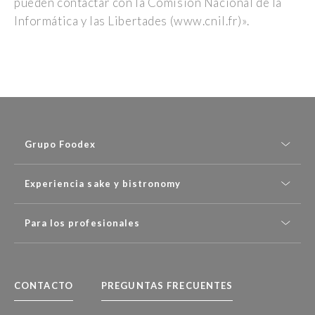
pueden contactar con la Comisión Nacional de la
Informática y las Libertades (www.cnil.fr)».
Grupo Foodex
Experiencia sake y bistronomy
Para los profesionales
CONTACTO
PREGUNTAS FRECUENTES
X