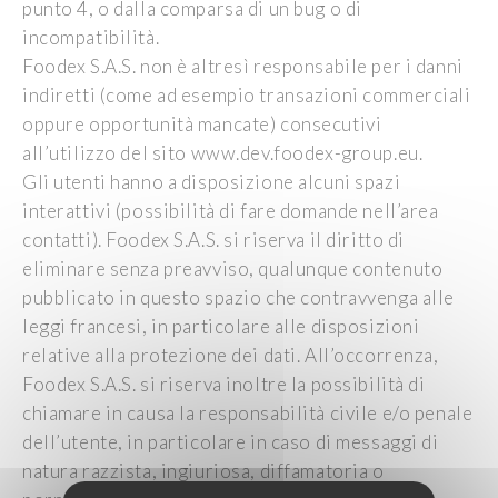
punto 4, o dalla comparsa di un bug o di
incompatibilità.
Foodex S.A.S. non è altresì responsabile per i danni
indiretti (come ad esempio transazioni commerciali
oppure opportunità mancate) consecutivi
all’utilizzo del sito www.dev.foodex-group.eu.
Gli utenti hanno a disposizione alcuni spazi
interattivi (possibilità di fare domande nell’area
contatti). Foodex S.A.S. si riserva il diritto di
eliminare senza preavviso, qualunque contenuto
pubblicato in questo spazio che contravvenga alle
leggi francesi, in particolare alle disposizioni
relative alla protezione dei dati. All’occorrenza,
Foodex S.A.S. si riserva inoltre la possibilità di
chiamare in causa la responsabilità civile e/o penale
dell’utente, in particolare in caso di messaggi di
natura razzista, ingiuriosa, diffamatoria o