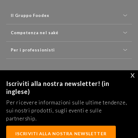
Il Gruppo Foodex
Competenza nel saké
Per i professionisti
X
SCRIVICI
Iscriviti alla nostra newsletter! (in
inglese)
Ricevete le nostre ultime notizie (in inglese) :
Per ricevere informazioni sulle ultime tendenze,
ISCRIVITI ALLA NEWSLETTER
sui nostri prodotti, sugli eventi e sulle
partnership.
Informativa sulla privacy
Informazioni legali
ISCRIVITI ALLA NOSTRA NEWSLETTER
Termini e condizioni d'uso