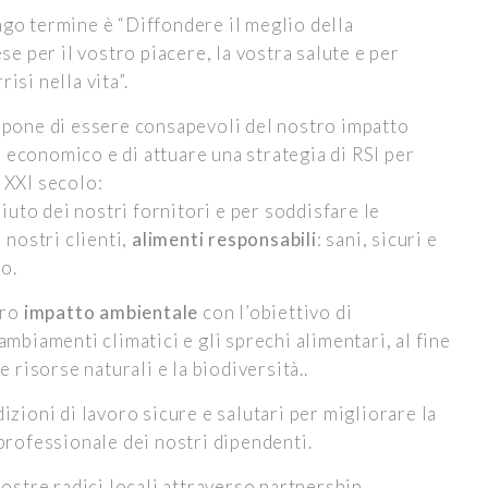
ngo termine è “Diffondere il meglio della
 per il vostro piacere, la vostra salute e per
isi nella vita”.
impone di essere consapevoli del nostro impatto
 economico e di attuare una strategia di RSI per
l XXI secolo:
aiuto dei nostri fornitori e per soddisfare le
 nostri clienti,
alimenti responsabili
: sani, sicuri e
zo.
tro
impatto ambientale
con l’obiettivo di
mbiamenti climatici e gli sprechi alimentari, al fine
e risorse naturali e la biodiversità..
izioni di lavoro sicure e salutari per migliorare la
professionale dei nostri dipendenti.
nostre radici locali attraverso partnership