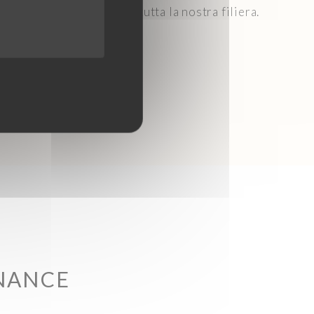
lo sviluppo etico lungo tutta la nostra filiera.
NANCE