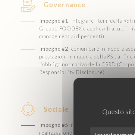
Governance
Impegno #1
: integrare i temi della RSI 
Gruppo FOODEX e applicarli a tutti i liv
management ai dipendenti).
Impegno #2:
comunicare in modo traspa
prestazioni in materia della RSI, al fine
l’obbligo normativo della CSRD (Corpo
Responsibility Disclosure).
Sociale
Questo sito
Impegno #5
: rendere FOODEX un luogo
realizzazione professionale, risponden
I nostri partner 