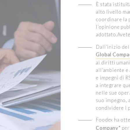
È stata istitui
alto livello m
coordinare la 
l’opinione pub
adottato.Avet
Dall’inizio de
Global Compac
ai diritti uman
all’ambiente e 
e impegni di R
a integrare que
nelle sue oper
suo impegno, a
condividere i 
Foodex ha ott
Company”
per 