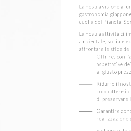
La nostra visione a lu
gastronomia giapponese
quella del Pianeta: Sorr
La nostra attività ci 
ambientale, sociale ed
affrontare le sfide de
Offrire, con l’
aspettative dei
al giusto prez
Ridurre il nos
combattere i ca
di preservare l
Garantire cond
realizzazione 
Sviluppare le 