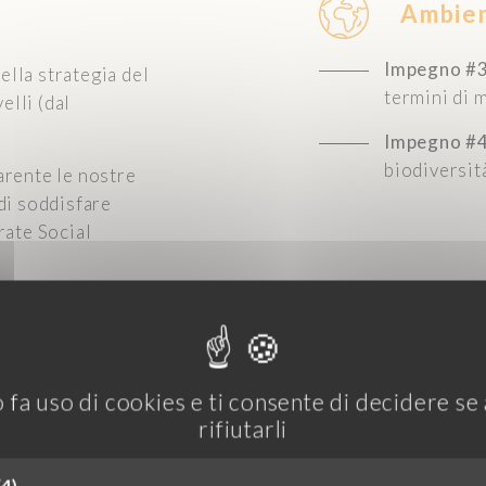
Ambie
Impegno #
nella strategia del
termini di 
elli (dal
Impegno #
biodiversit
rente le nostre
 di soddisfare
rate Social
Etica
 fa uso di cookies e ti consente di decidere se 
rifiutarli
Impegno
#
 favorevole alla
collaborare
do alle esigenze
(4)