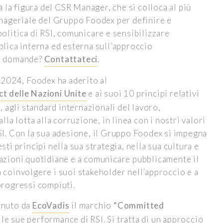
ta la figura del CSR Manager, che si colloca al più
anageriale del Gruppo Foodex per definire e
politica di RSI, comunicare e sensibilizzare
blica interna ed esterna sull’approccio
e domande?
Contattateci
.
l 2024, Foodex ha aderito al
t delle Nazioni Unite
e ai suoi 10 principi relativi
i, agli standard internazionali del lavoro,
alla lotta alla corruzione, in linea con i nostri valori
SI. Con la sua adesione, il Gruppo Foodex si impegna
sti principi nella sua strategia, nella sua cultura e
azioni quotidiane e a comunicare pubblicamente il
 coinvolgere i suoi stakeholder nell’approccio e a
progressi compiuti.
enuto da
EcoVadis
il marchio
“Committed
le sue performance di RSI. Si tratta di un approccio