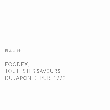
日 本 の 味
FOODEX
,
TOUTES LES
SAVEURS
DU
JAPON
DEPUIS 1992