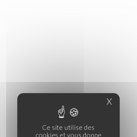
X
Masque
Ce site utilise des
cookies et vous donne