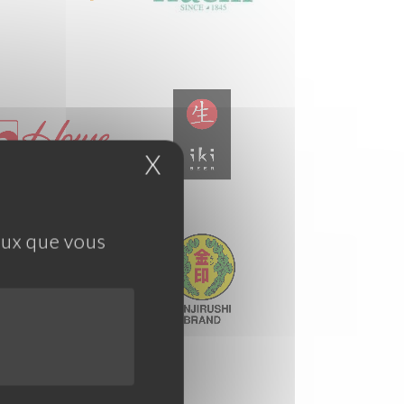
X
Masquer le bandeau 
ceux que vous