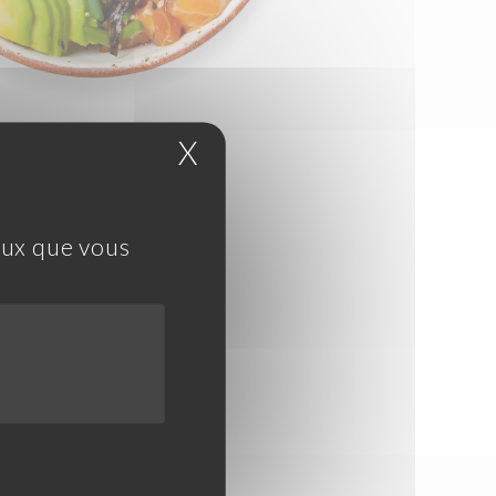
X
Masquer le bandeau 
ceux que vous